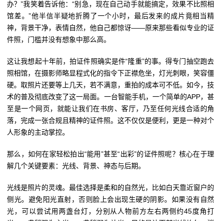
办？”我笑着告诉他：“别急，现在自己动手就能搞定，效果不比照相
馆差。”他半信半疑地折腾了一个小时，最后发来的成片竟相当精
神，背景干净，表情自然，他自己都惊讶——原来那些看似专业的证
件照，门槛并没有想象中那么高。
这让我想起十年前，拍证件照确实是件“隆重”的事。得专门抽空跑去
照相馆，在摄影师略显程式化的指令下正襟危坐，灯光刺眼，笑容僵
硬。取照片还要等上几天，若不满意，重拍的成本可不低。如今，技
术的普及彻底改变了这一局面。一台智能手机，一个简单的APP，甚
至是一个网页，就能让我们在书房、客厅，乃至任何光线合适的角
落，完成一张合规且精神的证件照。这不仅仅是便利，更是一种对个
人形象的主动掌控。
那么，如何在家轻松拍出“能用”甚至“出彩”的证件照呢？核心在于理
解几个关键要素：光线、背景、神态与后期。
光线是照片的灵魂。最佳选择是柔和的自然光，比如白天靠近窗户的
侧光。避免阳光直射，否则脸上会出现生硬的阴影。如果没有自然
光，可以尝试用两盏台灯，分别从人物前方左右两侧约45度角打