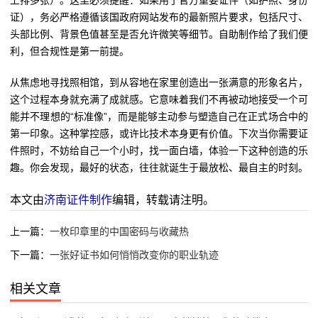
上排多张）。这里必须提醒：如果用于官方重要证件（如护照、身份
证），务必严格遵循该国政府网站发布的最新照片要求，包括尺寸、
头部比例、背景色值甚至是否允许微笑等细节。自助制作给了我们便
利，但合规性是第一前提。
从焦虑地寻找照相馆，到从容地在家里创造出一张满意的形象名片，
这个过程本身就充满了成就感。它意味着我们不再被动地接受一个可
能并不理想的“标准像”，而是能够主动参与塑造自己在正式场合中的
第一印象。这种掌控感，或许比技术本身更有价值。下次当你需要证
件照时，不妨给自己一个小时，找一面白墙，体验一下这种创造的乐
趣。你会发现，最好的状态，往往就诞生于最放松、最自主的时刻。
本文由
济南证件制作
编辑，转载请注明。
上一篇：
一枚印章里的中国密码与收藏热
下一篇：
一张好证书如何悄悄改变你的职业轨迹
相关文章