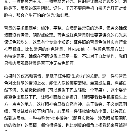
光，一盏稍强为主光，一盏稍弱为补光，目的是让面部光线均匀，消
除鼻下、眼窝的深重阴影。记住，千万不要用手机自带闪光灯正对着
脸拍，那会产生可怕的“油光”和红眼。
背景的要求很简单：纯净、平整。白墙是最常见的选择，但务必确保
墙面没有污渍、阴影或纹理。蓝色或红色背景则需要更讲究的布光来
保证色彩均匀。这里有个专业小知识：证件照的背景色值其实有行业
推荐标准。比如常用的纯色背景，其RGB值（一种颜色表示方法）
有特定范围，确保在不同设备上显示一致。不过对于自助制作，我们
只需肉眼观察背景是否干净无杂色即可。
拍摄时的仪态和表情，是赋予证件照“生命力”的关键。穿一件与背景
色对比鲜明的带领上衣，能使人像轮廓更清晰。坐直或站直，肩部自
然下沉，头部微微前倾（可以想象下巴去轻触一个苹果），这个姿势
能避免出现双下巴，让精神面貌立刻提升。眼睛要看着手机摄像头上
方一点点的地方，这样眼神会显得自然有神。关于微笑，不必刻意咧
嘴，可以试着在按下快门前，心里想一件轻松愉快的小事，让笑意自
然到达眼底。一种被称为“杜乡微笑”（即真实微笑，涉及眼部周围肌
肉的收缩）的表情，哪怕很轻微，也比刻板的嘴角上扬看起来真诚得