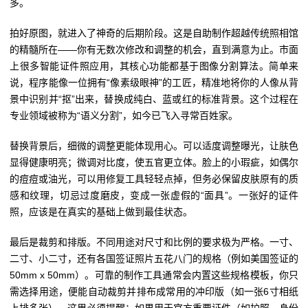
多。
拍好原图，就进入了神奇的后期阶段。这是自助制作超越传统照相馆
的精髓所在——你有无数次修改和调整的机会，直到满意为止。市面
上很多智能证件照应用，其核心功能都基于图像分割算法。简单来
说，程序能像一位拥有“像素级眼神”的工匠，精准地将你的人像从背
景中识别并“抠”出来，替换成纯白、蓝或红的标准背景。这个过程在
专业领域被称为“语义分割”，如今已飞入寻常百姓家。
替换背景后，细微的调整更能体现用心。可以适度调整曝光，让肤色
显得健康明亮；微调对比度，使五官更立体。脸上的小瑕疵，如偶尔
的痘痘或油光，可以用修复工具轻轻点掉，但务必保留皮肤原有的质
感和纹理，切忌过度磨皮，变成一张虚假的“面具”。一张好的证件
照，应该是在真实的基础上做到最佳状态。
最后是裁剪和排版。不同用途对尺寸和比例的要求极为严格。一寸、
二寸、小二寸，还有各国签证照片五花八门的规格（例如美国签证的
50mm x 50mm）。可靠的制作工具通常会内置这些规格模板，你只
需选择用途，便能自动裁剪并排布成常用的冲印版（如一张6寸相纸