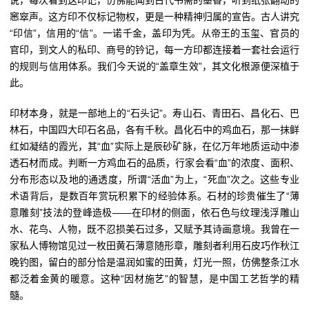
说，每次看到这印记，仿佛能闻到古代书斋的墨香，听到纸张翻动的
窸窣声。这方印不仅标记物权，更是一种精神归属的宣告。古人讲究
“印信”，信用的“信”。一诺千金，盖印为凭。从帝王的玉玺、官员的
官印，到文人的私印、商号的钤记，每一方印都连接着一套社会运行
的规则与信用体系。我们今天说的“盖章生效”，其文化根源便深植于
此。
印材本身，就是一部地上的“石头记”。寿山石、青田石、昌化石、巴
林石，中国四大印石名品，各有千秋。昌化石中的鸡血石，那一抹鲜
红如凝结的霞光，其“血”实际上是辰砂矿脉，在亿万年地质运动中渗
透石材而成。判断一方鸡血石的品质，行家会看“血”的浓度、面积、
分布形态以及地的通透度，所谓“活血”为上，“死血”次之。这些专业
术语背后，是数百年赏玩积累下的经验体系。石材的珍贵催生了“薄
意雕刻”技法的登峰造极——在印材的侧面，依石色与纹理浅浮雕山
水、花鸟、人物，既不忍损美石过多，又赋予其诗画意境。我曾在一
家私人博物馆见过一枚田黄石薄意随形章，雕刻者利用石皮巧作秋江
晚钓图，留白的部分恰是温润如蜜的田黄，灯光一照，仿佛整条江水
都泛着金黄的暖意。这种“因材施艺”的智慧，是中国工艺哲学的精
髓。