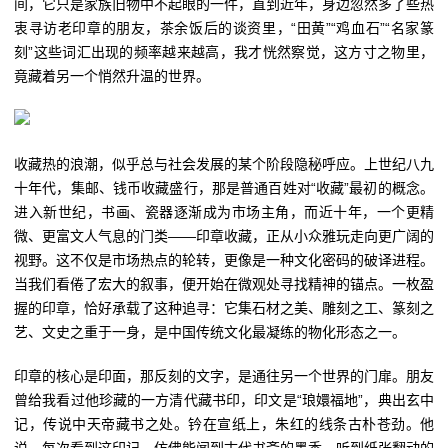
间，它只是家族旧物中不起眼的一件，直到近年，身边忽然多了些热
衷寻访老印章的朋友，茶余饭后的谈资里，“田黄”“鸡血石”“名家篆
刻”这些词汇出现的频率越来越高，我才恍然察觉，这方寸之物里，
竟藏着另一个悄然升温的世界。
收藏热的浪潮，似乎总与社会发展的某个阶段隐秘呼应。上世纪八九
十年代，集邮、钱币收藏盛行，那是普通百姓对“收藏”最初的概念。
进入新世纪，书画、瓷器逐渐成为市场主角，而近十年，一个更精
微、更富文人气息的门类——印章收藏，正从小众雅玩走向更广阔的
视野。这不仅是市场热点的轮转，更像是一种文化密码的破译进程。
当我们看倦了宏大的叙事，便开始在微观处寻找精神的锚点。一枚盈
握的印章，恰好承载了这种追寻：它集石材之美、雕刻之工、篆刻之
艺、文史之重于一身，是中国传统文化最凝练的物化形态之一。
印章的核心是印面，那反刻的文字，是通往另一个世界的门扉。朋友
曾给我看过他珍藏的一方清代藏书印，印文是“琅嬛福地”，典出玄中
记，传说中天帝藏书之处。钤在宣纸上，朱红的线条古朴苍劲。他