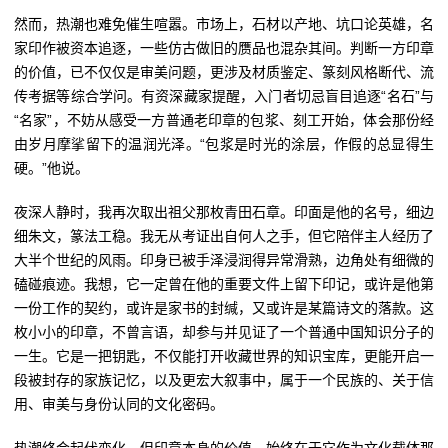
然而，热潮也难免催生喧嚣。市场上，石材以产地、坑口论英雄，名
家印作被资本追逐，一些仿古做旧的赝品也混杂其间。判断一方印章
的价值，已不仅仅是审美问题，更涉及材质鉴定、篆刻风格断代、流
传考据等综合学问。有资深藏家提醒，入门者切忌盲目追逐“名石”与
“名家”，不妨从感受一方普通老印章的包浆、刻工开始，体会那份经
由岁月摩挲留下的温润光泽。“包浆是时光的涂层，作假的总显得生
硬。”他说。
夜深人静时，我再次取出祖父那枚青田石章。印面是他的名号，细边
细朱文，篆法工稳。我无从考证出自何人之手，但它陪伴主人经历了
大半个世纪的风雨。印身已被手泽浸润得异常滑熟，边角处有细微的
磕碰痕迹。我想，它一定曾在他的重要文件上留下印记，或许是他第
一份工作的契约，或许是家书的封缄，又或许是某篇诗文的落款。这
枚小小的印章，不曾言语，却参与并见证了一个普通中国知识分子的
一生。它是一把钥匙，不仅能打开收藏世界的知识宝库，更能开启一
段被封存的家族记忆，以及更宏大叙事中，属于一个民族的、关于信
用、审美与身份认同的文化密码。