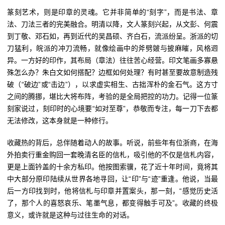
篆刻艺术，则是印章的灵魂。它并非简单的“刻字”，而是书法、章
法、刀法三者的完美融合。明清以降，文人篆刻兴起，从文彭、何震
到丁敬、邓石如，再到近代的吴昌硕、齐白石，流派纷呈。浙派的切
刀猛利，皖派的冲刀流畅，就像绘画中的斧劈皴与披麻皠，风格迥
异。一方好的印作，其布局（章法）往往苦心经营。印文笔画多寡悬
殊怎么办？朱白文如何搭配？边框如何处理？有时甚至要故意制造残
破（“破边”或“击边”），以求虚实相生、古拙浑朴的金石气。这方寸
之间的腾挪，堪比大将布阵，考验的是全局把控的功力。记得一位篆
刻家说过，刻印时的心境要“如对至尊”，恭敬而专注，每一刀下去都
无法修改，这本身就是一种修行。
收藏热的背后，总伴随着动人的故事。听说，前些年有位浙商，在海
外拍卖行重金购回一套晚清名臣的信札，吸引他的不仅是信札内容，
更是上面钤盖的十余方私印。他按图索骥，花了近十年时间，竟将其
中大部分原印陆续从世界各地寻回，让“印”与“迹”重逢。他说，当最
后一方印找到时，他将信札与印章并置案头，那一刻，“感觉历史活
了，那个人的喜怒哀乐、笔墨气息，都变得触手可及”。收藏的终极
意义，或许就是这种与过往生命的对话。