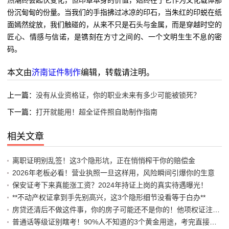
热潮终会起伏变化，但印章本身的价值，始终在于它作为文化载体那
份沉甸甸的份量。当我们的手指拂过冰凉的印石，当朱红的印蜕在纸
面嫣然绽放，我们触碰的，从来不只是石头与金属，而是穿越时空的
匠心、情感与信诺，是镌刻在方寸之间的、一个文明生生不息的密
码。
本文由
济南证件制作
编辑，转载请注明。
上一篇：
没有从业资格证，你的职业未来有多少可能被锁死？
下一篇：
打开就能用！超全证件照自助制作指南
相关文章
离职证明别乱签！这3个隐形坑，正在悄悄榨干你的赔偿金
2026年老板必看！营业执照一旦这样用，风险瞬间引爆你的生意
保安证考下来真能涨工资？2024年持证上岗的真实待遇曝光！
**不动产权证拿到手先别高兴，这3个隐形细节没看等于白办**
房贷还清后不做这件事，你的房子可能还不是你的！他项权证注销避坑指南
普通话等级证别瞎考！90%人不知道的3个黄金用途，考完直接躺赢编制岗