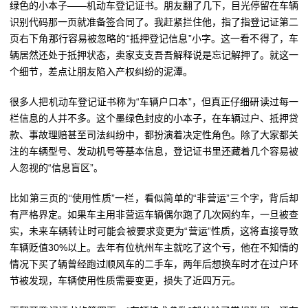
绿色的小本子——机动车登记证书。朋友翻了几下，目光停留在车辆
识别代码那一页就准备签合同了。我赶紧拦住他，指了指登记证第二
页右下角那行容易被忽略的“抵押登记信息”小字。这一看不得了，车
辆居然还处于抵押状态，卖家支支吾吾解释说是忘记解押了。就这一
个细节，差点让朋友陷入产权纠纷的泥潭。
很多人把机动车登记证书称为“车辆户口本”，但真正仔细研读过每一
栏信息的人并不多。这个墨绿色封皮的小本子，在车辆过户、抵押贷
款、事故理赔甚至司法纠纷中，都扮演着决定性角色。除了大家都关
注的车辆型号、发动机号等基本信息，登记证书里还藏着几个容易被
人忽视的“信息盲区”。
比如第三页的“使用性质”一栏，看似简单的“非营运”三个字，背后却
有严格界定。如果车主用非营运车辆偶尔跑了几次网约车，一旦被查
实，未来车辆转让时可能会被要求变更为“营运”性质，这将直接导致
车辆贬值30%以上。去年有位杭州车主就吃了这个亏，他在不知情的
情况下买了辆曾经跑过顺风车的二手车，两年后想换车时才在过户环
节被发现，车辆使用性质需要变更，损失了近四万元。