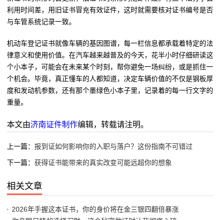
利用时间差，用旧证书冒充有效证件，这时就需要核对证书编号是否
与车管系统记录一致。
机动车登记证书就像车辆的基因图谱，每一栏信息都承载着特定的法
律意义和使用价值。在汽车越来越普及的今天，花半小时仔细研读这
个小本子，可能会在未来某个时刻，帮你避免一场纠纷，或是抓住一
个机会。毕竟，真正懂车的人都知道，决定车辆价值的不仅是钢板厚
度和发动机参数，还有那个墨绿色小本子里，记录着的每一行文字的
重量。
本文由
济南证件制作
编辑，转载请注明。
上一篇：
报到证如何影响你的入职与落户？这份指南不可错过
下一篇：
获得证书能带来的真实改变可能远超你的想象
相关文章
2026年手握这本证书，你的身价将在金三银四翻倍暴涨