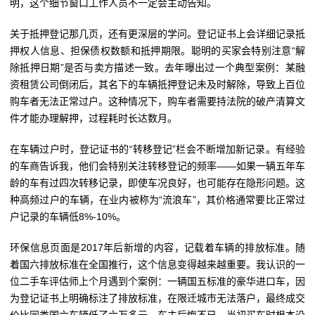
明，这个细节窗口工作人员不一定会主动告知。
关于抵押登记那几页，还有更深层的学问。登记证书上会详细记录抵
押权人信息、担保债权数额和抵押期限。聪明的买家会特别注意“解
除抵押日期”是否与卖方描述一致。去年曝出过一个典型案例：某融
资租赁公司倒闭后，其名下的车辆抵押登记未及时解除，导致上百位
购车者无法正常过户。这种情况下，购车者需要持法院的破产清算文
件才能办理解押，过程耗时长达数月。
在车辆过户时，登记证书的“转移登记”栏会不断增加新记录。有经验
的车商告诉我，他们会特别关注转移登记的频率——如果一辆五年车
龄的车有过四次转移记录，即使车况良好，也可能存在隐形问题。这
种高频过户的车辆，在业内被称为“流浪车”，其价格通常要比正常过
户记录的车辆低8%-10%。
环保信息页面是2017年后新增的内容，记载着车辆的排放标准。随
着国六排放标准在全国推行，这个信息变得越来越重要。我认识的一
位二手车评估师上个月遇到个案例：一辆国五标准的豪华进口车，因
为登记证书上明确标注了排放标准，在限迁城市无法落户，最终成交