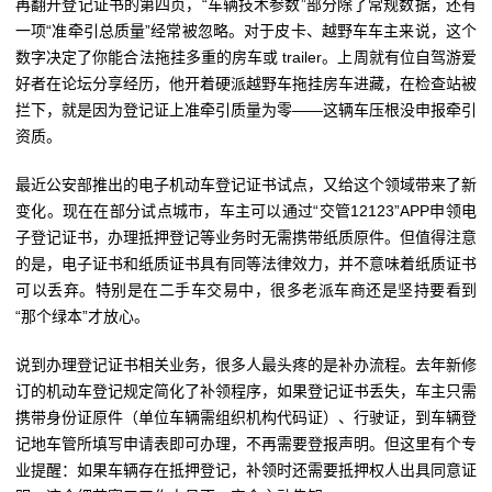
再翻开登记证书的第四页，“车辆技术参数”部分除了常规数据，还有
一项“准牵引总质量”经常被忽略。对于皮卡、越野车车主来说，这个
数字决定了你能合法拖挂多重的房车或 trailer。上周就有位自驾游爱
好者在论坛分享经历，他开着硬派越野车拖挂房车进藏，在检查站被
拦下，就是因为登记证上准牵引质量为零——这辆车压根没申报牵引
资质。
最近公安部推出的电子机动车登记证书试点，又给这个领域带来了新
变化。现在在部分试点城市，车主可以通过“交管12123”APP申领电
子登记证书，办理抵押登记等业务时无需携带纸质原件。但值得注意
的是，电子证书和纸质证书具有同等法律效力，并不意味着纸质证书
可以丢弃。特别是在二手车交易中，很多老派车商还是坚持要看到
“那个绿本”才放心。
说到办理登记证书相关业务，很多人最头疼的是补办流程。去年新修
订的机动车登记规定简化了补领程序，如果登记证书丢失，车主只需
携带身份证原件（单位车辆需组织机构代码证）、行驶证，到车辆登
记地车管所填写申请表即可办理，不再需要登报声明。但这里有个专
业提醒：如果车辆存在抵押登记，补领时还需要抵押权人出具同意证