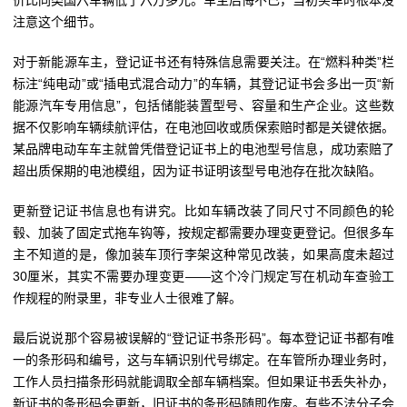
价比同类国六车辆低了六万多元。车主后悔不已，当初买车时根本没
注意这个细节。
对于新能源车主，登记证书还有特殊信息需要关注。在“燃料种类”栏
标注“纯电动”或“插电式混合动力”的车辆，其登记证书会多出一页“新
能源汽车专用信息”，包括储能装置型号、容量和生产企业。这些数
据不仅影响车辆续航评估，在电池回收或质保索赔时都是关键依据。
某品牌电动车车主就曾凭借登记证书上的电池型号信息，成功索赔了
超出质保期的电池模组，因为证书证明该型号电池存在批次缺陷。
更新登记证书信息也有讲究。比如车辆改装了同尺寸不同颜色的轮
毂、加装了固定式拖车钩等，按规定都需要办理变更登记。但很多车
主不知道的是，像加装车顶行李架这种常见改装，如果高度未超过
30厘米，其实不需要办理变更——这个冷门规定写在机动车查验工
作规程的附录里，非专业人士很难了解。
最后说说那个容易被误解的“登记证书条形码”。每本登记证书都有唯
一的条形码和编号，这与车辆识别代号绑定。在车管所办理业务时，
工作人员扫描条形码就能调取全部车辆档案。但如果证书丢失补办，
新证书的条形码会更新，旧证书的条形码随即作废。有些不法分子会