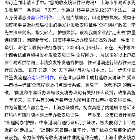
即可迎到申请人手中。“您的收支境证件已寄出！”上海市平易近李先
生收到了一条消息。7天前，他通过“移平易近局12367”小法式，录
入身份消息
济南证件制作
、上传照片战署名，申请护照换发。受益于
国度移平易近办理局推出的换发补发收支境证件“全程网办”政策，李
先生深居简出，指尖轻点，护照焕新。跟着我国企业战“走出去”数量
连续攀升，因应新等候，国度移平易近办理局以“高效办成一件事”为
牵引，深化“互联网+政务办事”，2024年5月6日起，正在、天津等20
个都会试点真施换发补发收支境证件“全程网办”，为16周岁以上户籍
居平易近供给网上申请换发补发通俗护照、往来港澳通行证战往来通
行证办事。“正在‘只跑一次’‘天下通办’等办法根本上，进一步优化证
件签发流程
济南证件制作
，正在试点城墟市成打造收支境证件‘受理
—审批—造证’全流程网上打点事情系统，真隐了‘一次都不跑’的新冲
破。”国度移平易近办理局收支境办理司有关担任人谈到，政策真施
一年多来，天下共有30余万名申请人顺利正在线申办收支境证件。
作为首批试点都会之一，上海办证模式，初次真隐了内地居平易近正
在境内可随时随地网上申办收支境证件。一年多来，全市已累计真隐
“全程网办”护照、往来港澳台通行证5万余证次，极大便利了市平易
近群众“走出去”。“近期迎来暑期办证岑岭，咱们依靠全智能化的造
证设施，全力保障所有收支境证件准期造作完成。”上海市收支境办