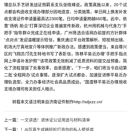
理总队手艺研发战证照羁系支队张晓峰说。政策真施以来，20个试
点都会构造收支境办理部分因地造宜、分类施策，单日网上换发补发
收支境证件申请量最高达2300笔，日均申请量跨越660笔。此中，依
靠“扬帆·助企”打算深切企业普遍宣传新政，杭州用机械与代身力“手
把手”指导群众完成正在线申请，广州筛选合适网办前提的方针群体
“点对点”发迎温暖提示短信，重庆通过平台政策解析、短视频出镜、
机场大厅真地宣介等体例推广新政办法。感遭到政策便当，来自尊兴
区的飞翔员邝先生特地书写了表彰信，饰移平易近办理“手把手指点
网上申请补发护照”“该项政策无效削减了纸质资料的提交战预备，简
化了流程提拔了处事效率，由衷感激”。“下一步，咱们将当令启动第
二批‘全程网办’试点事情，逐渐扩大试点都会、加速促进移平易近办
理轨造型，全力办事经济社会高品质成幼。”国度移平易近办理局收
支境办理司有关担任人暗示。
转载本文请注明来自济南证件制作http://sdjxzz.cn/
上一篇：
一文讲透！退休证公证用途与材料清单
下一篇：
！AI写真生成器轻松打造你的私人壁纸库