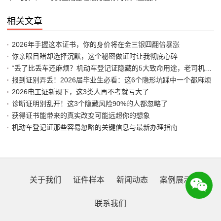
相关文章
2026年手握这本证书，你的身价将在金三银四翻倍暴涨
你亲眼目睹却选择沉默，这个秘密做证时让我彻底心碎
“丢了比丢车还麻烦？机动车登记证隐藏的5大致命用途，老司机都差点中招”
报到证别弄丢！2026届毕业生必看：这6个隐形坑踩中一个都麻烦
2026电工证新规下，这3类人再不考就亏大了
诊断证明别乱开！这3个隐藏风险90%的人都忽略了
获得证书能带来的真实改变可能远超你的想象
机动车登记证那些容易忽略的关键信息与最新办理指南
关于我们
证件样本
新闻动态
案例展示
联系我们