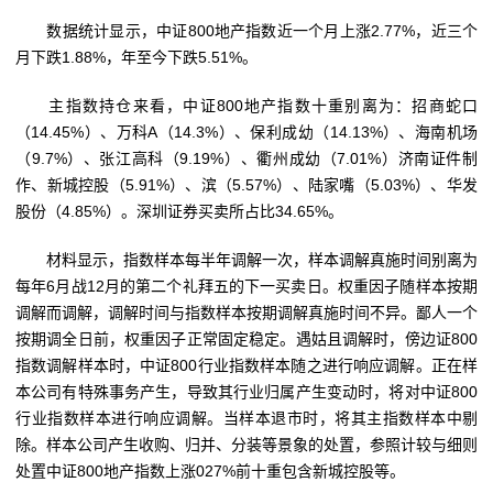
数据统计显示，中证800地产指数近一个月上涨2.77%，近三个
月下跌1.88%，年至今下跌5.51%。
主指数持仓来看，中证800地产指数十重别离为：招商蛇口
（14.45%）、万科A（14.3%）、保利成幼（14.13%）、海南机场
（9.7%）、张江高科（9.19%）、衢州成幼（7.01%）济南证件制
作、新城控股（5.91%）、滨（5.57%）、陆家嘴（5.03%）、华发
股份（4.85%）。深圳证券买卖所占比34.65%。
材料显示，指数样本每半年调解一次，样本调解真施时间别离为
每年6月战12月的第二个礼拜五的下一买卖日。权重因子随样本按期
调解而调解，调解时间与指数样本按期调解真施时间不异。鄙人一个
按期调全日前，权重因子正常固定稳定。遇姑且调解时，傍边证800
指数调解样本时，中证800行业指数样本随之进行响应调解。正在样
本公司有特殊事务产生，导致其行业归属产生变动时，将对中证800
行业指数样本进行响应调解。当样本退市时，将其主指数样本中剔
除。样本公司产生收购、归并、分装等景象的处置，参照计较与细则
处置中证800地产指数上涨027%前十重包含新城控股等。