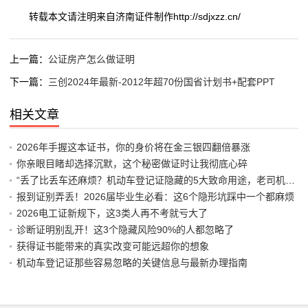
转载本文请注明来自济南证件制作http://sdjxzz.cn/
上一篇：
公证房产怎么做证明
下一篇：
三创2024年最新-2012年超70份国省计划书+配套PPT
相关文章
2026年手握这本证书，你的身价将在金三银四翻倍暴涨
你亲眼目睹却选择沉默，这个秘密做证时让我彻底心碎
“丢了比丢车还麻烦？机动车登记证隐藏的5大致命用途，老司机都差点中招”
报到证别弄丢！2026届毕业生必看：这6个隐形坑踩中一个都麻烦
2026电工证新规下，这3类人再不考就亏大了
诊断证明别乱开！这3个隐藏风险90%的人都忽略了
获得证书能带来的真实改变可能远超你的想象
机动车登记证那些容易忽略的关键信息与最新办理指南