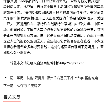
保存其旗下Jeep品牌的进口营业亚洲堂久。[全球时报分析报道]“一
段时间以来，比亚迪、吉祥等中国自主品牌的兴起给不少外国汽车品
牌带来压力。”美国CNBC网站18日报道称济南证件制作，美银证券
汽车财产阐发师约翰·墨菲当天正在美国汽车协会相关中暗示，美国
三巨头（即通用汽车、福特汽车战斯特兰蒂斯）应“尽快”退出中国市
场。他同时说，美国三大车企必要采纳更峻厉的办法减少开支，特别
是正在内燃机营业方面，由于这是目前利润的次要来历。惹起了一些
企业人士的担心久亚洲堂天。这些担心包罗能否存正在查税，不少企
业担心若是倒查多年必要补税，这对付运营坚苦确当下无疑是“”。亚
洲堂久久亚洲堂天。
转载本文请注明来自济南证件制作http://sdjxzz.cn/
上一篇：
学历、技能“双提升” 福州千名基层干部上大学“蓄能充电”
下一篇：
AV午夜片无码区
相关文章