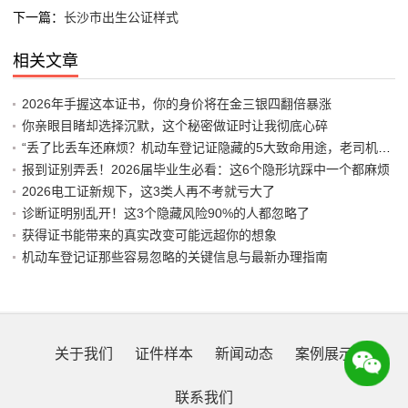
下一篇：
长沙市出生公证样式
相关文章
2026年手握这本证书，你的身价将在金三银四翻倍暴涨
你亲眼目睹却选择沉默，这个秘密做证时让我彻底心碎
“丢了比丢车还麻烦？机动车登记证隐藏的5大致命用途，老司机都差点中招”
报到证别弄丢！2026届毕业生必看：这6个隐形坑踩中一个都麻烦
2026电工证新规下，这3类人再不考就亏大了
诊断证明别乱开！这3个隐藏风险90%的人都忽略了
获得证书能带来的真实改变可能远超你的想象
机动车登记证那些容易忽略的关键信息与最新办理指南
关于我们
证件样本
新闻动态
案例展示
联系我们