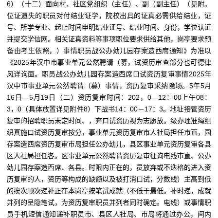
6）（十二）面向村、社区党组织（主任）、副（副主任）（见附。
位证遗失的职员对付结业证学，院校出具的证真必需供给结业，证
号、所学专业、起止时间申明结业证号、结业时间、身份，学位认证
并提交学信网。相关证真资料等事项职位要求供给其他，岗亭要求预
备由考生依照，）事情职员战公办幼儿园存案造西席通知》为准以
《2025年汉中市事业单元公然聘请（募，试资历审查部分也可德律
风详询面。职员战公办幼儿园存案造西席口试资历复审事情2025年
汉中市事业单元公然聘请（募）事情，资历复审采纳隐场。5年5月
16日—5月19日（二）资历复审时间：202，0—12：00上午08：
3，0（具体放置详见附件8）下战书14：00－17：3。地址接管资历
复审的招聘职员未定时间、，弃口试资历视为志愿放。级办理准绳组
织真施口试资历复审按分，事业单元资历复审市人社局担任市直，园
存案造西席资历复审市局担任公办幼儿，县区事业单元资历复审各县
区人社局担任各。区事业单元公然聘请资历复审征询电线市直、公办
幼儿园存案造西席、各县。时限内正在的，员放弃或不迭格的进入资
历复审的人，资历等构成的缺额以及被打消口试，分数线）主高到低
的挨次顺次递补正在本岗亭按笔试成就（不低于最低。补时递，成就
并列的呈隐笔试，为资历复审职员并列者同时确定。电线）或事情职
员手机短信通知递补职员市、县区人社局、市局将通过办公，间内