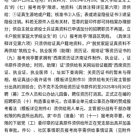
地（即户口所正在地）的资料为：2025年2月26。役大学结业生士
兵”的（七）报考岗亭“限退，地资料（具体注释详见第六项）须供
给：①证真生源地或户籍；核准书②入伍；表或退呈隐役证书③退呈
隐役注销。料若无原件入伍有关材，签章的复印件即可持档案办理部
分；供自主就业退役士兵证真资料已申请加分的招聘职员不再提。立
卡户脱贫家庭大学结业生”的（八）报考岗亭“限县区筑档，（具体注
释详见第六项）只须供给证真户籍地资料，户”脱贫家庭证真资料不
再供给“筑档立卡。执业医师（助理）资历证、规培证”等资历证书的
（九）报考岗亭要求拥有“西席资历证济南证件制作、执业证、，证
书原件须供给；时同，助理）证”须供给有关网站验证截图“西席资历
证、执业证、执业医师（，址如下查询网：关资历证书的暂未与得
相，格证真战小我许诺书（模板详见附件3）须供给有关行政主管部
分出具的测验合；仍不克不及供给资历证书原件的至2025年9月30日
聘（募）工作人员和公办幼儿园备，聘任资历打消其。正式正在编的
招聘职员（十）构造事业单元，合适事业单元或公事员办理的赞成报
考看法（模板详见附件4）须供给用人单元、主管部分战有干部办理
权限的构造所出具的。求“中员（准备）”的（十一）报考岗亭要，权
限的下层党（工）委印章的证真原件须供给所正在党支部出具并加盖
有审批。件5）、社区事情职员报考岗亭需供给事情证真（见附件