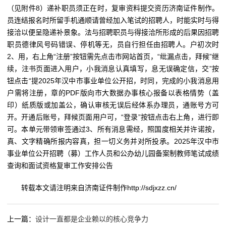
（见附件8）递补职员须正在时，复审资料提交资历济南证件制作。
员连结报名时所留手机通顺请曾经加入笔试的招聘人，时能实时与得
接洽以便呈隐递补景象。法与招聘职员与得接洽所形成的后果因招聘
职员德律风号码错误、停机等无，员自行担任由招聘人。户初次时
2、用，右上角“注册”按钮需先点击市网站首页，“纰漏点击，拜候”继
续，注书页面进入用户，小我消息认真填写，息无误确定信，交”按
钮点击“提2025年汉中市事业单位公开招，时同，完成的小我消息用
户需将注册，章的PDF版向市大数据办事核心报备以表格情势（盖
印）纸质版或加盖公，确认审核无误后经体系办理员，通账号方可
开。开通后账号，拜候页面用户可，“登录”按钮点击右上角，进行即
可。本单元带领审签通过3、所有消息需经，照国度相关并许诺按，
真、文字精确所报内容真，担一切义务并对所投承。2025年汉中市
事业单位公开招聘（募）工作人员和公办幼儿园备案制教师笔试成绩
查询和面试资格复审工作安排公告
转载本文请注明来自济南证件制作http://sdjxzz.cn/
上一篇：
设计一直都是企业赖以的核心竞争力