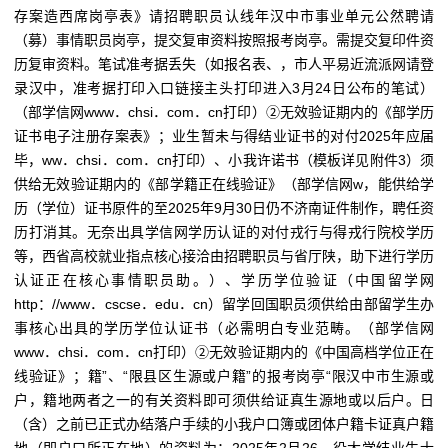
存案造西席岗亭表》请招聘职员认线年汉中市事业单元公然聘请
（募）事情职员岗亭，提交复审资料按照报考岗亭。需提交复印件资
历复审资料。笔试准考据丢失（如报名表、，市人平易近流派网请登
录汉中，准考据打印入口链接主头打印进入3月24日公布的笔试）
（部学信网www．chsi．com．cn打印）②无效验证期内的《部学历
证书电子注册存案表》；业生暂未与得结业证书的对付2025年应届
毕，ww．chsi．com．cn打印）、小我许诺书（模板详见附件3）须
供给无效验证期内的《部学籍正在线验证》（部学信网w，能供给学
历（学位）证书原件的至2025年9月30日仍不济南证件制作，聘任资
历打消其。无奈出具学信网学历认证的对付戎行与得戎行院校学历
等，西省高校就业指点核心接洽由招聘职员与省厅陕，助下进行学历
认证正在核心事情职员助。）、学历学位验证（中国留学网
http：//www．cscse．edu．cn）留学回国职员须供给由部留学生办
事核心出具的学历学位认证书（必需明白专业范畴。（部学信网
www．chsi．com．cn打印）②无效验证期内的《中国高档学位正在
线验证》；籍”、“限县区生源或户籍”的报考岗亭“限汉中市生源或
户，籍地两者之一的有关资料即可须供给证真生源地或以后户。日
（含）之前已正式办结落户手续的小我户口簿或团体户籍卡证真户籍