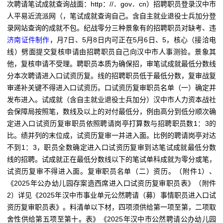
次聘请笔试成就查询战面：http：//．gov．cn）招聘职员登录汉中市
人平易近流派网（，笔试成就查询自己。含自主就业退役士兵加分登
录网站查询的成就不包。纪战零分三种景象有的招聘职员对缺考、违
济南证件制作
，月7日、5月8日内可正在5月6日、5，核心（接洽电
线）劈面提交复核申请由招聘职员自己向汉中市人事测验。景象其
他，复核申请不受理。聘职员本质为确保招，审笔试成就最低分数线
分本次聘请进入口试资历复。线的招聘职员低于最低分数，复审战复
审递补关键不得进入口试资历。口试资历复审职员名单（一）确定并
发布进入。试成就（含自主就业退役士兵加分）汉中市人力资本战社
会保障局按照笔，数线及以上的对付最低分，例由高分到低分顺次确
定进入口试资历复审职员依照聘请岗亭打算数与招聘职员数1：3的
比。绩并列的末位成，试资历复审一并进入面。比例的聘请岗亭对达
不到1：3，职员全数确定进入口试资历复审到达笔试成就最低分数
线的招聘。试成就正在最低分数线以下的笔试单科成就为零分或笔，
试资历复审不得进入面。复审职员名单（二）资历。（附件1）、
《2025年公办幼儿园存案造西席进入口试资历复审职员表》（附件
2）详见《2025年汉中市事业单元公然聘请（募）事情职员进入口试
资历复审职员表》。料清单以下材，四项须供给第一项至第，二项取
舍性供给第五项至第十。表》《2025年汉中市公然聘请公办幼儿园