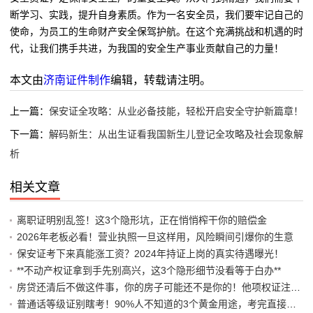
断学习、实践，提升自身素质。作为一名安全员，我们要牢记自己的
使命，为员工的生命财产安全保驾护航。在这个充满挑战和机遇的时
代，让我们携手共进，为我国的安全生产事业贡献自己的力量！
本文由
济南证件制作
编辑，转载请注明。
上一篇：
保安证全攻略：从业必备技能，轻松开启安全守护新篇章！
下一篇：
解码新生：从出生证看我国新生儿登记全攻略及社会现象解
析
相关文章
离职证明别乱签！这3个隐形坑，正在悄悄榨干你的赔偿金
2026年老板必看！营业执照一旦这样用，风险瞬间引爆你的生意
保安证考下来真能涨工资？2024年持证上岗的真实待遇曝光！
**不动产权证拿到手先别高兴，这3个隐形细节没看等于白办**
房贷还清后不做这件事，你的房子可能还不是你的！他项权证注销避坑指南
普通话等级证别瞎考！90%人不知道的3个黄金用途，考完直接躺赢编制岗