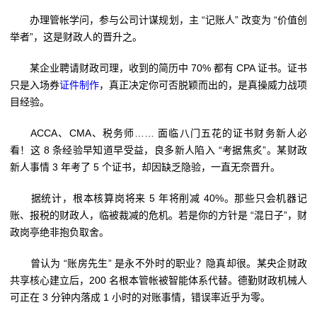
办理管帐学问，参与公司计谋规划，主 “记账人” 改变为 “价值创
举者”，这是财政人的晋升之。
某企业聘请财政司理，收到的简历中 70% 都有 CPA 证书。证书
只是入场券
证件制作
，真正决定你可否脱颖而出的，是真操威力战项
目经验。
ACCA、CMA、税务师…… 面临八门五花的证书财务新人必
看！这 8 条经验早知道早受益，良多新人陷入 “考据焦炙”。某财政
新人事情 3 年考了 5 个证书，却因缺乏隐验，一直无奈晋升。
据统计，根本核算岗将来 5 年将削减 40%。那些只会机器记
账、报税的财政人，临被裁减的危机。若是你的方针是 “混日子”，财
政岗亭绝非抱负取舍。
曾认为 “账房先生” 是永不外时的职业？隐真却很。某央企财政
共享核心建立后，200 名根本管帐被智能体系代替。德勤财政机械人
可正在 3 分钟内落成 1 小时的对账事情，错误率近乎为零。