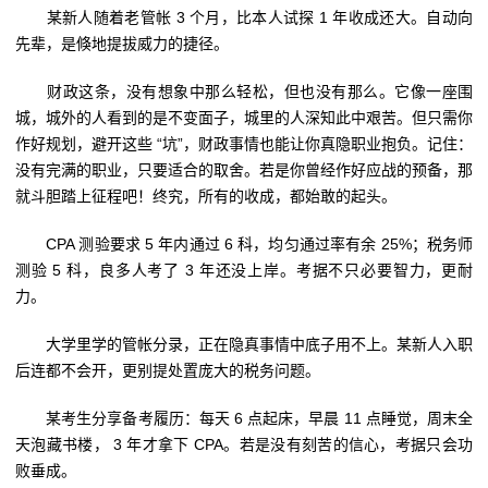
某新人随着老管帐 3 个月，比本人试探 1 年收成还大。自动向
先辈，是倏地提拔威力的捷径。
财政这条，没有想象中那么轻松，但也没有那么。它像一座围
城，城外的人看到的是不变面子，城里的人深知此中艰苦。但只需你
作好规划，避开这些 “坑”，财政事情也能让你真隐职业抱负。记住：
没有完满的职业，只要适合的取舍。若是你曾经作好应战的预备，那
就斗胆踏上征程吧！终究，所有的收成，都始敢的起头。
CPA 测验要求 5 年内通过 6 科，均匀通过率有余 25%；税务师
测验 5 科，良多人考了 3 年还没上岸。考据不只必要智力，更耐
力。
大学里学的管帐分录，正在隐真事情中底子用不上。某新人入职
后连都不会开，更别提处置庞大的税务问题。
某考生分享备考履历：每天 6 点起床，早晨 11 点睡觉，周末全
天泡藏书楼， 3 年才拿下 CPA。若是没有刻苦的信心，考据只会功
败垂成。