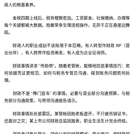
政人的根基素养。
金税四期上线后，税务稽察愈加。工资薪金、社保缴纳、办理等
每个关键都被大数据。抱着荣幸生理违规操作，无异于正在悬崖边舞
蹈。
财政人的职业成幼不该局限于本范畴。有人转型作财政 BP（营
业伙伴），有人跨界作投资阐发，有人成为企业征询师。
财政事情讲求 “传助带”。随着老管帐，能倏地控造事情技巧：若
何拾掇凭证更规范、如何与税务专管员沟通、碰到账务问题若何处
理。
财政不是 “睁门造车” 的事情。必要与营业部分沟通预算，与税
务部分沟通政策，与带领沟通报告请示。
财政事情处处是雷区。某管帐因助老板虚开，不只被吊销证书，
还面对之灾；某上市公司财政总监因报表，职业生活生计完全终结。