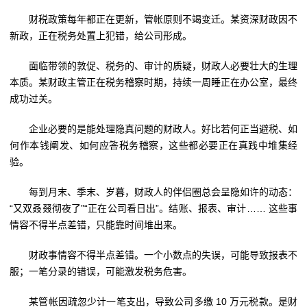
财税政策每年都正在更新，管帐原则不竭变迁。某资深财政因不
新政，正在税务处置上犯错，给公司形成。
面临带领的敦促、税务的、审计的质疑，财政人必要壮大的生理
本质。某财政主管正在税务稽察时期，持续一周睡正在办公室，最终
成功过关。
企业必要的是能处理隐真问题的财政人。好比若何正当避税、如
何作本钱阐发、如何应答税务稽察，这些都必要正在真践中堆集经
验。
每到月末、季末、岁暮，财政人的伴侣圈总会呈隐如许的动态：
“又双叒叕彻夜了”“正在公司看日出”。结账、报表、审计…… 这些事
情容不得半点差错，只能靠时间堆出来。
财政事情容不得半点差错。一个小数点的失误，可能导致报表不
服；一笔分录的错误，可能激发税务危害。
某管帐因疏忽少计一笔支出，导致公司多缴 10 万元税款。是财