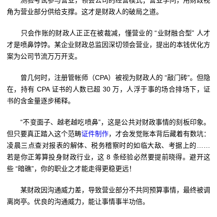
测验考试参与营业，领会公司的经营模式；营业学问，用财政视
角为营业部分供给支撑。这才是财政人的破局之道。
只会作账的财政人正正在被裁减，懂营业的 “业财融合型” 人才
才是喷鼻饽饽。某企业财政总监因深切领会营业，提出的本钱优化方
案为公司节流万万开支。
曾几何时，注册管帐师（CPA）被视为财政人的 “敲门砖”。但隐
在，持有 CPA 证书的人数已超 30 万，人浮于事的场合排场下，证
书的含金量逐步稀释。
“不变面子、越老越吃喷鼻”，这是公共对财政事情的刻板印象。
但只要真正踏入这个范畴
证件制作
，才会发觉账本背后藏着有数坑：
凌晨三点查对报表的解体、税务稽察时的如临大敌、考据上的……
若是你正筹算投身财政行业，这 8 条经验必然要提前晓得。避开这
些 “暗礁”，你的职业之才能走得更稳更远！
某财政因沟通威力差，导致营业部分不共同预算事情，最终被调
离岗亭。优良的沟通威力，能让事情事半功倍。