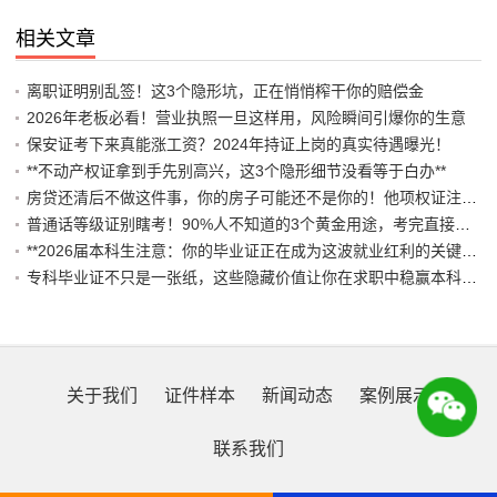
相关文章
离职证明别乱签！这3个隐形坑，正在悄悄榨干你的赔偿金
2026年老板必看！营业执照一旦这样用，风险瞬间引爆你的生意
保安证考下来真能涨工资？2024年持证上岗的真实待遇曝光！
**不动产权证拿到手先别高兴，这3个隐形细节没看等于白办**
房贷还清后不做这件事，你的房子可能还不是你的！他项权证注销避坑指南
普通话等级证别瞎考！90%人不知道的3个黄金用途，考完直接躺赢编制岗
**2026届本科生注意：你的毕业证正在成为这波就业红利的关键通行证！**
专科毕业证不只是一张纸，这些隐藏价值让你在求职中稳赢本科对手
关于我们
证件样本
新闻动态
案例展示
联系我们