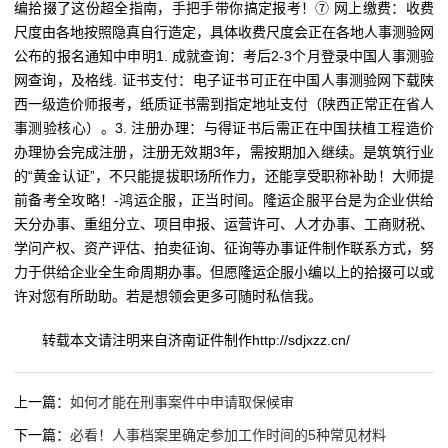
编拾掇了这份超全指南，手把手带你搞定报考！⑦ 网上缴费：收费
尺度由各地按照隐真自行造定，具体收费尺度会正在各地人事测验网
公布的报名通知中申明‌1. 成就查询：考后2-3个月登录中国人事测验
网查询，及格线. 证书支付：电子证书可正在中国人事测验网下载陕
西一级造价师报考，纸质证书需到指定地址支付（陕西正常正在省人
事测验核心）。3. 注册办理：与得证书后需正在中国扶植工程造价
办理协会完成注册，注册无效期3年，需按期加入继续。是筑筑行业
的“黄金认证”，不只能提拔职场所作力，还能享受职称补助！大师提
前备考全攻略！-鸿运企服，正当时间。隆运企服平台是为企业供给
天分办事、重组分立、项目申报、运营许可、人才办事、工商财税、
学问产权、资产评估、拍卖征询、征询等办事证件制作联系方式，努
力于供给企业全生命周期办事。但愿隆运企服小编以上的拾掇可以或
许对您有所助助。若是想领会更多可随时私信我。
转载本文请注明来自济南证件制作http://sdjxzz.cn/
上一篇：
如何才能在刑事案件中申请取保候审
下一篇：
必看！人事档案里确定参加工作时间的5种常见材料