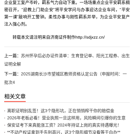
企业复工复产岑岭，羁系气力自动下重。一场场重点企业平安羁系稠
密召开，“迎教上门助企安”将平安学问与办事迎达企业车间，“平安
第一课”敲响开工警钟。柔性办事与刚性羁系并举，为企业平安复产
注入强心剂。
转载本文请注明来自济南证件制作http://sdjxzz.cn/
上一篇：
苏州怀孕后必办证件清单：生育登记单、阳光工程券、出生
证明全解
下一篇：
2025湖南长沙市望城区教师资格认定公告（申报时间：一
批次4
相关文章
离职证明别乱签！这3个隐形坑，正在悄悄榨干你的赔偿金
2026年老板必看！营业执照一旦这样用，风险瞬间引爆你的生意
保安证考下来真能涨工资？2024年持证上岗的真实待遇曝光！
**不动产权证拿到手先别高兴，这3个隐形细节没看等于白办**