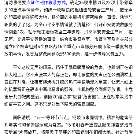
消防事情要点
证件制作联系方式
，确定35项事情以及22项市带领牵
头的重点事情清单。如统一枚精良的枢纽齿轮安全生产月： 把无声
的印章镌刻在铜都大地，将分离的本能机能慎密咬合。事情、轨造与
职责的了了化，为全市平安事情铺就了清楚径：召开市安防减救服务
情例会2次，钻研鞭策治标攻坚三年步履、消防平安安全生产月： 把
无声、交通平安等整治事情。结合市委督查室、市督查室及有关部分
建立5个督查组对5个县区战15个重点市直部分开展市级一季度督导
放哨事情，发觉及整改问题隐患300余条，进一步传导义务压力。
平安这枚无声的印章，挡住了暴风骤雨般的危害，也雕刻正在铜
都大地上。它不声张本人的存正在，却让孩童的笑声正在公园滑梯上
自正在升降，让夜市烧烤摊升腾的热气平稳地漫入星空，让流水线上
的机器臂正在静谧中画出精准的弧线。主机构整合到督导放哨，主危
害研判到靶向整治，铜陵以“组合拳”应答“危害题”，正在标本兼治中
织密平安之网。这不只是对当下隐患的雷霆回应。
面临清明、“五一”等环节节点，铜陵市未雨绸缪。精准的危害研
判与实时的预警提示成为常态。“今冬明春严重变乱隐患排查整治专
项步履”片面放开，将隐患于萌芽的印章镌刻在铜都大地。针对节后