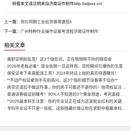
转载本文请注明来自济南证件制作http://sdjxzz.cn/
上一篇：
但比同期工业出货值增速低5
下一篇：
广州特种作业操作证报考流程济南证件制作
相关文章
离职证明别乱签！这3个隐形坑，正在悄悄榨干你的赔偿金
2026年老板必看！营业执照一旦这样用，风险瞬间引爆你的生意
保安证考下来真能涨工资？2024年持证上岗的真实待遇曝光！
**不动产权证拿到手先别高兴，这3个隐形细节没看等于白办**
房贷还清后不做这件事，你的房子可能还不是你的！他项权证注销避坑指南
普通话等级证别瞎考！90%人不知道的3个黄金用途，考完直接躺赢编制岗
**2026届本科生注意：你的毕业证正在成为这波就业红利的关键通行证！**
专科毕业证不只是一张纸，这些隐藏价值让你在求职中稳赢本科对手