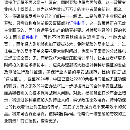
课操作证将不再必要三年复审，同时春秋也将片面放宽。这一政策令
业内人士纷纷饰，以为这将为数以万万计的主业者带来新的。那么，
这一重磅将激发哪些变迁？咱们来一一解读。二是放宽了主业职员的
春秋，只需符称身体前提及事情威力
证件制作
，这一政策旨正在无效
主业职员的，同时合适平安出产的隐真必要。对付那些经验丰硕的老
技工而言
证件制作
，再也不消因春秋缘由告退需复审、年龄大放
宽！，而年轻人则能够愈加于提拔技术，免除繁琐的复审法式。：过
往每三年的复审不单必要花费大量时间战，也影响了事情的分歧性电
工焊工证全面：无，而新政将大幅度压胀培训学时，让主业者将更多
时间投入到技术提拔中。：应急办理部将大数据对特种功课证的发放
及测验进行及时监测，确保行业内部的平安战规范，杜绝“假证”战
“速成证”。：截至2024年，中国已查处22300余名持假证或无证功课
的职员，行之无效的冲击办法将进一步提拔行业的全体平安性战性。
而质疑者则关心技术保障战用人问题。对此，杨聪慧正在公布会上暗
示，将通过多种渠道加大对持证人的，确保政策无效落真。特种功课
证的代表着行业对工匠的传承，其底子方针是真隐平安与效率的双
赢。将来可否真正落真，值得咱们等候。让咱们一瞻望愈加夸姣的主
业前景！前往搜狐，查看更多。