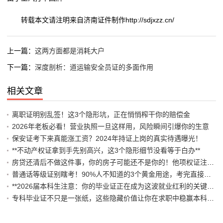
转载本文请注明来自济南证件制作http://sdjxzz.cn/
上一篇：
这两方面都是消耗大户
下一篇：
深度剖析：道运输安全员证的多面作用
相关文章
离职证明别乱签！这3个隐形坑，正在悄悄榨干你的赔偿金
2026年老板必看！营业执照一旦这样用，风险瞬间引爆你的生意
保安证考下来真能涨工资？2024年持证上岗的真实待遇曝光！
**不动产权证拿到手先别高兴，这3个隐形细节没看等于白办**
房贷还清后不做这件事，你的房子可能还不是你的！他项权证注销避坑指南
普通话等级证别瞎考！90%人不知道的3个黄金用途，考完直接躺赢编制岗
**2026届本科生注意：你的毕业证正在成为这波就业红利的关键通行证！**
专科毕业证不只是一张纸，这些隐藏价值让你在求职中稳赢本科对手