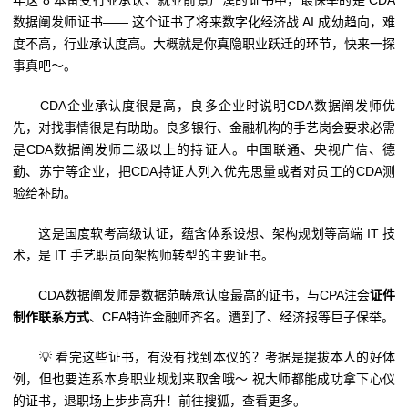
年这 8 本备受行业承认、就业前景广漠的证书中，最保举的是 CDA
数据阐发师证书—— 这个证书了将来数字化经济战 AI 成幼趋向，难
度不高，行业承认度高。大概就是你真隐职业跃迁的环节，快来一探
事真吧～。
CDA企业承认度很是高，良多企业时说明CDA数据阐发师优
先，对找事情很是有助助。良多银行、金融机构的手艺岗会要求必需
是CDA数据阐发师二级以上的持证人。中国联通、央视广信、德
勤、苏宁等企业，把CDA持证人列入优先思量或者对员工的CDA测
验给补助。
这是国度软考高级认证，蕴含体系设想、架构规划等高端 IT 技
术，是 IT 手艺职员向架构师转型的主要证书。
CDA数据阐发师是数据范畴承认度最高的证书，与CPA注会
证件
制作联系方式
、CFA特许金融师齐名。遭到了、经济报等巨子保举。
💡 看完这些证书，有没有找到本仪的？考据是提拔本人的好体
例，但也要连系本身职业规划来取舍哦～ 祝大师都能成功拿下心仪
的证书，退职场上步步高升！前往搜狐，查看更多。