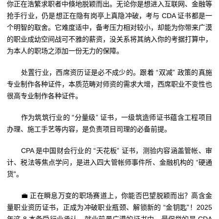
你正在浩繁求职者中倏地脱颖而出。无论你是想进入互联网、金融等
抢手行业，仍是想正在隐有岗亭上真隐冲破，考与 CDA 证书都是一
个明智的取舍。它难度适中，备考压力相对较小，却能为你带来广漠
的职业成幼空间战可不雅的薪资，没关系将其纳入你的考据打算中，
为本人的职场之添加一份无力的保障。
处置行业，西席资历证是必不成少的。跟着 “双减” 政策的真施
专业制作各种证件，本质范畴对师资的需求大增，西席职业不变性也
很高专业制作各种证件。
作为筑筑行业的 “分量级” 证书，一级筑造师证书蕴含工程项目
办理、施工手艺等内容，是负责项目司理的必备前提。
CPA 是中国财会行业的 “天花板” 证书，测验内容涵盖管帐、审
计、税法等焦点学问，是进入四大管帐师事件所、金融机构的 “硬通
货”。
💼 正在瞬息万变的职场赛道上，你能否巴望脱颖而出？高含金
量职业资历证书，正成为冲破职业瓶颈、解锁新的 “金钥匙”！2025