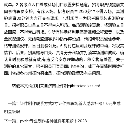
就单。2.各考点入口处或科场门口设置安检通道，招考职员须提前共
同事情职员安检，有序入场。招考职员早退30分钟不得入场，离测
验竣事30分钟内方可交卷离场。4.科场同一为招考职员装备测验文
具。招考职员自备文具不得带入科场。每场测验竣事后，将测验文具
放回原，不得带出科场。5.所有科场将利用高清视频全程灌音，以及
金属探测仪、无线电监测等多种防作弊设施，请招考职员诚信参考，
恪守测验规律，盲目测验公允。6.对付违反测验规律的举动，将视其
情节、后果，别离赐与口头、责令分开科场并打消本场测验成就、确
认昔时测验成就有效;有违反治安办理举动的，移交构造处置。关于
测验的其它事宜，招考职员可登录四川省查询，或正在事情时间拨打
四川省战各市州征询德律风，征询测验政策及有关问题。
转载本文请注明来自济南证件制作http://sdjxzz.cn/
上一篇：
证件制作联系方式2寸证件照职场新人逆袭神器！0元生成
明星级职
下一篇：
pvzbt专业制作各种证件宅宅萝卜2023