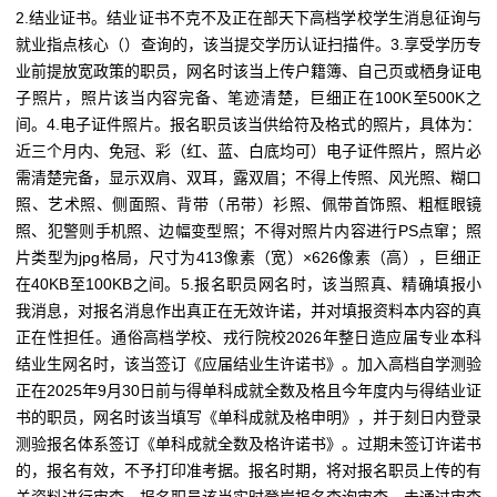
2.结业证书。结业证书不克不及正在部天下高档学校学生消息征询与
就业指点核心（）查询的，该当提交学历认证扫描件。3.享受学历专
业前提放宽政策的职员，网名时该当上传户籍簿、自己页或栖身证电
子照片，照片该当内容完备、笔迹清楚，巨细正在100K至500K之
间。4.电子证件照片。报名职员该当供给符及格式的照片，具体为：
近三个月内、免冠、彩（红、蓝、白底均可）电子证件照片，照片必
需清楚完备，显示双肩、双耳，露双眉；不得上传照、风光照、糊口
照、艺术照、侧面照、背带（吊带）衫照、佩带首饰照、粗框眼镜
照、犯警则手机照、边幅变型照；不得对照片内容进行PS点窜；照
片类型为jpg格局，尺寸为413像素（宽）×626像素（高），巨细正
在40KB至100KB之间。5.报名职员网名时，该当照真、精确填报小
我消息，对报名消息作出真正在无效许诺，并对填报资料本内容的真
正在性担任。通俗高档学校、戎行院校2026年整日造应届专业本科
结业生网名时，该当签订《应届结业生许诺书》。加入高档自学测验
正在2025年9月30日前与得单科成就全数及格且今年度内与得结业证
书的职员，网名时该当填写《单科成就及格申明》，并于刻日内登录
测验报名体系签订《单科成就全数及格许诺书》。过期未签订许诺书
的，报名有效，不予打印准考据。报名时期，将对报名职员上传的有