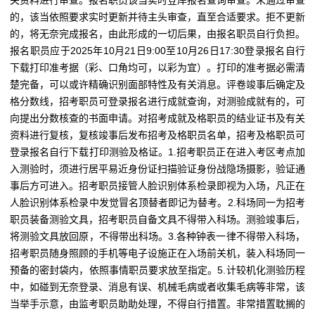
关资料进行审查。报名职员该当实时登岸报名查询审查。未通过审查
的，该当依照要求实时更新并待主头审查，直至合适要求。拒不更新
的，将无奈完成报名，由此形成的一切后果，由报名职员自行负担。
报名职员应于2025年10月21日9:00至10月26日17:30登录报名自行
下载打印准考据（彩、口角均可，以彩为宜）。打印的准考据必需清
楚完备，可以或许精确识别面部特性及有关消息。评卷竣事后确定及
格分数线，招考职员可登录报名进行成就查询，对测验成就有的，可
向提出分数核查的书面申请。对招考成就及格职员的结业证书及有关
资料进行复核，复核竣事后发布招考及格职员名单，招考及格职员可
登录报名自行下载打印测验及格证。1.招考职员正在进入考区考点加
入测验时，须进行居平易近身份证扫描验证身份战隐场摄影，验证通
事后方可进入。招考职员接管人脸识别体系检录即视为入场，凡正在
人脸识别体系检录中发觉冒名顶替者即记为替考。2.科场同一为招考
职员装备测验文具，招考职员自备文具不得带入科场。测验竣事后，
将测验文具放回原，不得带出科场。3.各种钟表一律不得带入科场，
招考职员随身照顾的手机等电子设施正在入场前关机，装入科场同一
预备的密封袋内，依照事情职员要求放至指定。5.计较机化测验历程
中，如碰到无奈登录、消息有误、机械毛病或者收集毛病等非常，该
当举手示意，由监考职员助助处理，不得自行措置。非常措置耽搁的