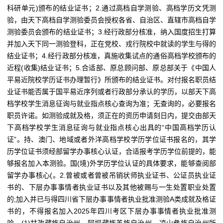
科研单元)颁布的结业证书；2.通过高档自学测验、高档学历文凭测
验，由天下高档自学测验委员会授权各省、自治区、直辖市高档自学
测验委员会颁布的结业证书；3.经行政部分核准，纳入国度招生打算
并加入天下同一测验登科，正在党校、戎行院校中就读的学生与得的
结业证书；4.经行政部分核准，真施收集试点的通俗高档学校颁布的
近程(收集)结业证书；5.合适部、原总顾问部、原总部关于《中国人
平易近院校学历证书办理暂行》所颁布的结业证书。对付报名职员结
业证书能否属于国平易近序列或者行政部分承认的学历，以部天下高
档学校学生消息征询与就业指点核心查询为准；无查询的，必要报名
职员许诺。如测验成就及格，须正在的资历申请刻日内，提交由部天
下高档学校学生消息征询与就业指点核心出具的“中国高档学历认
证”。持、澳门、地域或者外洋高档学校学历学位证书报名的，其学
历学位证书须经部留学办事核心认证，合适报考学历学位前提的，能
够报名加入本测验。国(境)外学历学位认证的具体要求，能够查阅部
留学办事核心(。2.曾被或者曾被吊销状师执业证书、公证员执业证
书的、下层办事事情者执业证书以及其他被赐与一生处置职业处置
的;加入并已与得四川省下层办事事情者执业批准测验A类成就及格证
书的，不得报名加入2025年四川考区下层办事事情者执业批准测