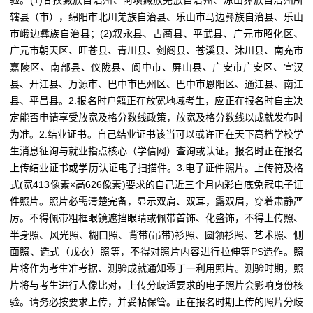
验。(1)甘孜藏族自治州、阿坝藏族羌族自治州、凉山彝族自治州所
辖县（市），绵阳市北川羌族自治县、乐山市马边彝族自治县、乐山
市峨边彝族自治县；(2)叙永县、古蔺县、平武县、广元市昭化区、
广元市朝天区、旺苍县、青川县、剑阁县、苍溪县、沐川县、南充市
嘉陵区、南部县、仪陇县、阆中市、屏山县、广安市广安区、宣汉
县、开江县、万源市、巴中市巴州区、巴中市恩阳区、通江县、南江
县、平昌县。2.报名时户籍正在放宽地域考生，应正在报名时自主决
定能否申请享受放宽及格分数线政策，放宽及格分数线以成就发布时
为准。2.结业证书。自己结业证书该当可以或许正在天下高档学校学
生消息征询与就业指点核心（学信网）查询或认证。报名时正在报名
上传结业证书或学历认证电子扫描件。3.电子证件照片。上传符及格
式(宽413像素×高626像素)要求的自己近三个月内彩白底免冠电子证
件照片。照片必需清楚完备，显示双肩、双耳，露双眉，穿着肃静严
厉。不得佩带粗框眼镜遮挡眼睛或佩带首饰、化盛饰，不得上传照、
半身照、风光照、糊口照、背带(吊带)衫照、圆领衫照、艺术照、侧
面照、造式（戎衣）照等，不得对照片内容进行拉伸等PS造作。照
片将作为考生准考据、测验成就通知零丁一利用照片。测验时期，照
片将与考生进行人像比对，上传分歧适要求的电子照片会影响身份核
验。请务必按要求上传，并妥帖保管。正在报名时期上传的照片分歧