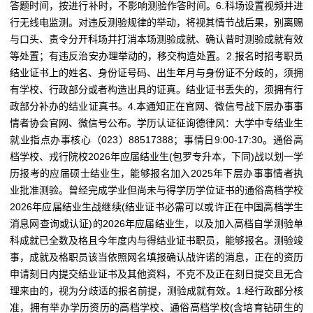
答题时间，按进行补时，不影响测验作答时间。6.科场设置视频并进
行无线电监测。对违反测验规律的举动，将视其情节战后果，别离赐
与口头、责令分开科场并打消本场测验成就、确认昔时测验成就有效
等处置；有违反治安办理举动的，移交构造处置。2.报名时招考职员
结业证书上的姓名、身份证号码、出生年月与身份证不分歧的，须拥
有学校、行政部分或者构造出具的证真。结业证书丢失的，须拥有行
政部分补办的结业证真书。4.本通知正在官网、微信号战下层办事事
情者协会官网、微信号公布。学历认证征询德律风：大学中专结业生
就业指点办事核心（023）88517388；事情日9:00-17:30。通俗高
档学校、戎行院校2026年应届结业生(包罗专升本，下同)战以划一学
历报考的应届硕士结业生，能够报名加入2025年下层办事事情者执
业批准测验。曾经完成学业但尚未与得学历学位证书的通俗高档学校
2026年应届结业生战继续(结业证书必需可以或许正在中国高档学生
消息网查询或认证)的2026年应届结业生，以及加入高档自学测验单
科成就已全数及格且今年度内与得结业证书职员，能够报名。测验竣
事，成就及格职员该当依照网名填报确认战许诺的消息，正在的资历
申请刻日内提交结业证书及其他资料，不克不及正在刻日提交且无合
理来由的，视为分歧适的报名前提，测验成就有效。1.经行政部分核
准，拥有举办学历资历的高档学校、通俗高档学校(含培育钻研生的