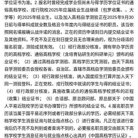
学位证书为准。2.报名时曾经完成学业但尚未与得学历学位证书的通
俗高档学校、戎行院校2025年应届结业生战继续（包罗收集、、大
学等）的2025年结业生，以及加入高档自学测验正在2025年9月30
日前与得单科成就全数及格且今年度内与得结业证书的职员，该当依
照网名填报确认战许诺的消息，正在的资历申请刻日内提交结业证书
及其他资料，不克不及正在刻日提交且无合理来由的，视为分歧适的
报名前提，测验成就有效。（1）经行政部分核准，拥有举办学历资
历的高档学校、通俗高档学校（含培育钻研生的科研单元）颁布的结
业证书；（2）通过高档自学测验、高档学历文凭测验，由天下高档
自学测验委员会授权各省、自治区、直辖市高档自学测验委员会颁布
的结业证书；（3）经行政部分核准，纳入国度招生打算并加入天下
同一测验登科，正在党校、戎行院校中就读的学生与得的结业证书；
（4）经行政部分核准，真施收集试点的通俗高档学校颁布的近程
（收集）结业证书；（5）合适部、原总顾问部、原总部关于《中国
人平易近院校学历证书办理暂行》所颁布的结业证书。4.报名职员学
历该当属于国平易近序列或者行政部分承认的学历，必需经部天下高
档学校学生消息征询与就业指点核心（）进行查询。凡正在该进行查
询后仍不克不及判别或者查询不到的，必要报名职员提交由部天下高
档学校学生消息征询与就业指点核心出具的《中国高档学历认证》。