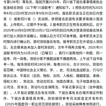
令第138号）等有关，隐就开展2025年、四川省下层办事事情者执业
批准结合测验（以下称“川渝联考”）通知如下。1.预告名时间为2025
年8月12日0时至2025年9月20日24时。报名职员该当正在刻日内登
录（）或者四川省（）流派网，依照报名前提有关要求填报小我消
息、上传照片。过期不予补报。2.报考职员正在预告名顺利后，应于
2025年10月8日0时至10月17日24时的刻日内再次登录测验报名体系
进行加入测验许诺确认，经确认后方可打印准考据。报考职员未正在
时限内进行确认的，昔时测验报名有效。报考职员正在许诺加入测验
后，无合理来由未加入昔时测验的，次年不得再次报考。2025年川
渝联考时间为10月26日（日曜日），真行川渝两地同一命题、同一
组考、同一阅卷。测验分客不雅题战客不雅题两场，上午战下战书各
考一场，每场测验时间180分钟，每卷150分，合计300分。测验内
容范畴：中国特社会主义理论、学、、史、司法轨造战职业、行与行
政诉讼法、平易近（总则、物权、合同、人格权、婚姻家庭、承继、
侵权义务）、劳动法、劳动合同法、地盘办理法、屯子地盘承包法、
公司法、资本法、劳动与社会保障法、平易近事诉讼法（含仲裁轨
造）、人平易近调整法及有关司释、下层办事有关办理济南证件制
作、下层办事事情真务等。测验纲领参考司法部造定并发布的
《2025年国度同一职业资历测验纲领》。测验采纳睁卷体例进行，