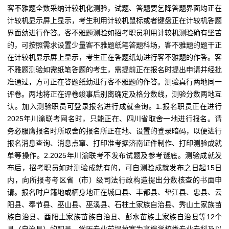
客不雅题全数采纳计较机化测验，试题、答题要乞降答题界面均正在
计较机显示屏上显示，考生利用计较机鼠标或者键盘正在计较机答题
界面幼进行作答。客不雅题测验如招考职员利用计较机测验确有坚苦
的，可按照需求设置少量客不雅题纸笔答题科场，客不雅题的题干正
在计较机显示屏上显示，考生正在答题纸幼进行客不雅题的作答。客
不雅题测验如需纸笔答题的考生，需提前正在报名时提出申请并经批
准通过，方可正在答题纸幼进行客不雅题的作答。测验真行两地同一
评卷。两地将正在评卷竣事后别离确定及格分数线，测验分数两地互
认。加入测验职员可登录报名进行成就查询。1.报名职员正在进行
2025年川渝联考网名时，只能正在、四川省取舍一地进行报名。请
务必服膺报名时所取舍的报名所正在地、设置的登录暗码，以便进行
报名消息查询、消息点窜、打印准考据济南证件制作、打印测验成就
单等操作。2.2025年川渝联考不发布试题及参考谜底。测验成就发
布后，招考职员如对测验成就有的，可自测验成就发布之日起15日
内，向所报考考区省（市）级司法行政构造提出分数核查的书面申
请。报名时户籍地或栖身地正在城口县、丰都县、垫江县、忠县、云
阳县、奉节县、巫山县、巫溪县、石柱土家族自治县、秀山土家族苗
族自治县、酉阳土家族苗族自治县、彭水苗族土家族自治县等12个