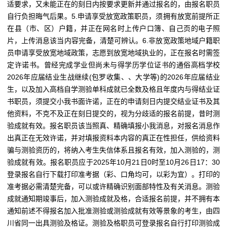
适要求，又未能正在的刻日内按要求更新并通过报名的，由报名职员
自行负担晦气后果。5.申请享受放宽政策职员，须拥有放宽前提所正
在县（市、区）户籍，并正在网名时上传户口簿、自己页的电子照
片，上传消息该当内容完备，清楚可辨认。6.非放宽政策地域户籍职
员申请享受放宽地域政策，志愿到放宽地域执业的，正在报名时需签
定许诺书。曾经完成学业但尚未与得学历学位证书的通俗高档学校
2026年应届结业生战继续(包罗收集、、大学等)的2026年应届结业
生，以及加入高档自学测验单科成就已全数及格且年度内与得结业证
书职员，须提交小我书面许诺，正在的申请刻日内提交结业证书及其
他资料，不克不及正在刻日提交的，视为分歧适的报名前提，昔时测
验成就有效。报名职员该当照真、精确填报小我消息，对报名消息作
出真正在无效许诺，并对填报资料本内容的真正在性担任，供给资料
骗与测验资历的，将纳入考生失信体系且报名有效，加入测验的，测
验成就有效。报名职员应于2025年10月21日0时至10月26日17：30
登录报名自行下载打印准考据（彩、口角均可，以彩为宜）。打印的
准考据必需清楚完备，可以或许精确识别面部特性及有关消息。测验
成就通知期竣事后，加入测验成就及格，合适报名前提，并不拥有本
通知前述不得报名加入批准测验或测验成就有效等景象的考生，由四
川省同一出具测验及格证。测验及格职员可登录报名自行打印测验成