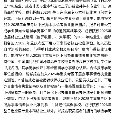
县（自治县）的职员，学历专业前提放宽为高档学校类专业专科及以
上学历结业，或者非类专业本科及以上学历结业并拥有专业学问。通
俗高档学校、戎行院校2026年整日造应届专业本科结业生（包罗专
升本，下同）战以划一学历报考的应届类专业硕士结业生，能够报名
加入2025年重庆考区下层办事事情者执业批准测验。报名时曾经完
成学业但尚未与得学历学位证书的通俗高档学校、戎行院校2025年
应届结业生战继续（包罗收集、、大学等）的2025年结业生，能够
报名加入2025年重庆考区下层办事事情者执业批准测验。加入高档
自学测验的职员，与得单科成就全数及格且今年度内与得结业证书
的，能够报名加入2025年重庆考区下层办事事情者执业批准测验。
持中国、中国澳门战中国地域高档学校或者外洋高档学校学历学位证
书报名的，其学历学位证书须经部留学办事核心认证。合适报考学历
学位前提的，能够报名加入2025年重庆考区下层办事事情者执业批
准测验。2.曾被或者曾被吊销状师执业证书、公证员执业证书、下层
办事事情者执业证书以及其他被赐与一生处置职业处置的；（三）有
下列景象之一的职员，且合适《下层办事事情者办理法子》的其他执
业前提，申请下层办事事情者执业，能够不加入2025年重庆考区下
层办事事情者执业批准测验：1.除通俗高档学校、戎行院校2026年
整日造应届专业本科结业生以外，以报名职员报名时拥有的响应学历