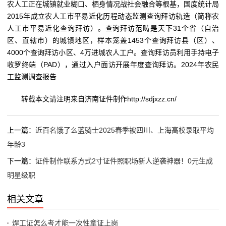
农人工正在城镇就业糊口、栖身情况战社会融合等根基，国度统计局
2015年成立农人工市平易近化历程动态监测查询拜访轨造（简称农
人工市平易近化查询拜访）。查询拜访范畴是天下31个省（自治
区、直辖市）的城镇地区，样本笼盖1453个查询拜访县（区）、
4000个查询拜访小区、4万进城农人工户。查询拜访员利用手持电子
收罗终端（PAD），通过入户面访开展年度查询拜访。2024年农民
工监测调查报告
转载本文请注明来自济南证件制作http://sdjxzz.cn/
上一篇：
近百名饿了么蓝骑士2025春季被四川、上海高校录取平均
年龄3
下一篇：
证件制作联系方式2寸证件照职场新人逆袭神器！0元生成
明星级职
相关文章
焊工证怎么考才能一次性拿证上岗