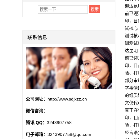
迎达昆
前已迎
印，目
试核心
测试核
联系信息
训测试
达昆明
前已迎
印，目
验、打
部分审
字事情
的纸质
公司网址：
http://www.sdjxzz.cn
文仅代
真正在
微信咨询：
印，目
腾讯 QQ：
3243907758
验、打
经言语
电子邮箱：
3243907758@qq.com