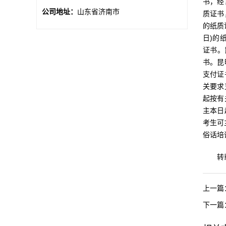
书，经
公司地址：
山东省济南市
质证书
的纸质
日)的
证书。
书。昆
支付证
关要求
起按有
主本日
考生可
俗话培
转载本文
上一篇
下一篇