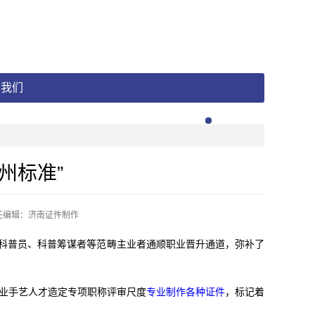
系我们
州标准”
任编辑：济南证件制作
普员、科普筹谋者等范畴主业者通顺职业晋升通道，弥补了
业手艺人才造定专项职称评审尺度
专业制作各种证件
，标记着