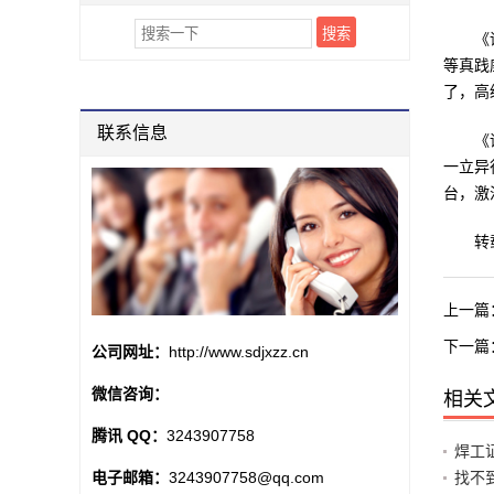
《评审
等真践
了，高
联系信息
《评审
一立异
台，激
转载本文
上一篇
下一篇
公司网址：
http://www.sdjxzz.cn
微信咨询：
相关
腾讯 QQ：
3243907758
焊工
电子邮箱：
3243907758@qq.com
找不