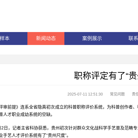
样本
新闻动态
案例展示
联
职称评定有了“贵
2025-07-11 12:51:30
常见问题
责
前提》连系全省隐真初次成立的科普职称评价系统，为科普创作者、科
普人才职业成幼系统的空缺。
日，记者主省科协获悉，贵州初次针对群众文化战科学手艺普及范畴专
业手艺人才评价系统有了“贵州尺度”。