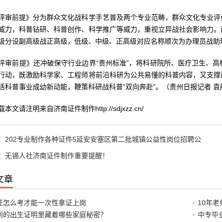
前提》分为群众文化战科学手艺普及两个专业范畴，群众文化专业评价
威力，科普钻研、科普创作、科学推广等威力，重视立异战社会影响力。
级分设副高级战正高级，低级、中级、正高级对应名称顺次为办理员战助
前提》还冲破保守行业边界“贵州标准”，将科研院所、医疗卫生、高
行动，既激励科学家、工程师将前沿科研为公共易懂的科普内容，又支撑
活科普事业成幼新动能，鞭策科研战科普“双向奔赴”。（贵州日报记者 袁
请注明来自济南证件制作http://sdjxzz.cn/
：
202专业制作各种证件5延安安塞区第二批城镇公益性岗位招聘公
：
无锡人社济南证件制作重要提醒！
文章
证怎么考才能一次性拿证上岗
10年
到的出生证明里藏着哪些家庭秘密？
中专毕