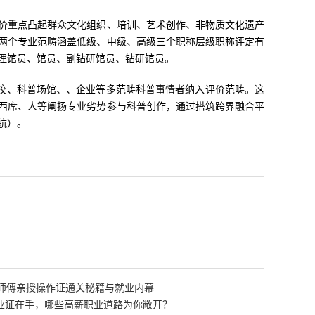
重点凸起群众文化组织、培训、艺术创作、非物质文化遗产
两个专业范畴涵盖低级、中级、高级三个职称层级职称评定有
理馆员、馆员、副钻研馆员、钻研馆员。
校、科普场馆、、企业等多范畴科普事情者纳入评价范畴。这
西席、人等阐扬专业劣势参与科普创作，通过搭筑跨界融合平
航）。
老师傅亲授操作证通关秘籍与就业内幕
业证在手，哪些高薪职业道路为你敞开？