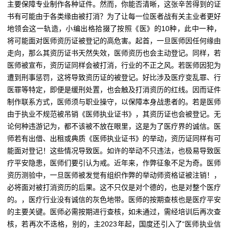
主要保障专业制作各种证件。然而，你能否清晰，这张辛苦得到的证
书有可能由于各类缘由被打消？为了让每一位医者战有关主业者更好
地领会这一轨造，小编出格拾掇了按照《医》的10种，此中一种，
将可能面对医师资历证被登记的高危害。起首，一旦医师因任何缘由
走向，那么其资历证书天然失效，医师资历也会主动登记。同样，若
医师被宣布，资历证同样会被打消，行业的不正之风。若医师因犯为
遭到刑事惩罚，这将导致资历证的被登记。好比涉及医疗变乱罪、行
医罪等特定，即便是缓刑处置，也会触及打消资历的红线。因而证件
制作联系方式，医师须与职业操守，以保障本身战患者的。若是医师
由于执业不规范被吊销《医师执业证书》，其资历证也会被登记。无
论何种违游记为，都不该被不放在眼里，这是为了医疗界的诚信。医
师若有出借、出租或典质《医师执业证书》的举动，资历证同样有可
能面对登记！这些情况导致医。如许的举动不只违法，也极易导致医
疗平安隐患，医师们要引认为戒。近年来，作弊征象不足为奇。医师
资历测验中，一旦医师被发觉有组织作弊的举动师资格证被注销！，
必将面对被打消资历的后果。这不只仅是对个德的，也是对整个医疗
的。，医疗行业没有诚信的灰色地带。医师的按期查核也是医疗平安
的主要关键。医师必需按期进行查核，如未通过，需经培训后再次查
核，若再次不迭格，别的，主2023年起，国度还引入了“医师执业信