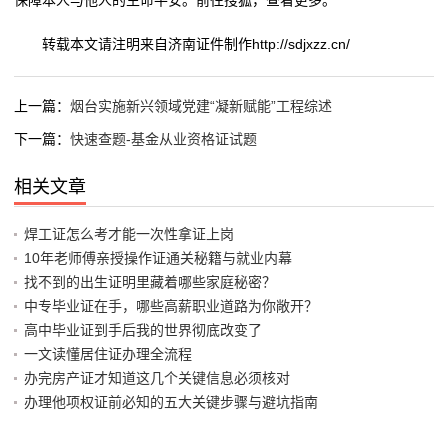
保障本人与他人的生命平安。前往搜狐，查看更多。
转载本文请注明来自济南证件制作http://sdjxzz.cn/
上一篇：
烟台实施新兴领域党建“凝新赋能”工程综述
下一篇：
快速查题-基金从业资格证试题
相关文章
焊工证怎么考才能一次性拿证上岗
10年老师傅亲授操作证通关秘籍与就业内幕
找不到的出生证明里藏着哪些家庭秘密？
中专毕业证在手，哪些高薪职业道路为你敞开？
高中毕业证到手后我的世界彻底改变了
一文读懂居住证办理全流程
办完房产证才知道这几个关键信息必须核对
办理他项权证前必知的五大关键步骤与避坑指南