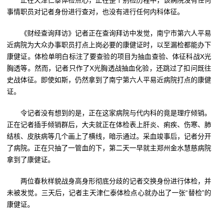
正在天津仁泰体检点心，正在整个别检历程中，该病院没有任何
事情职员对记者身份进行查对，也没有进行任何内科体征。
《财经查询拜访》记者正在查询拜访中发觉，南宁市第六人平易
近病院为大众办事职员打点上岗必要的康健证时，以至漏检都能办下
康健证。体检单明白标注了要查验的项目为抽血查验、体征科战X光
胸透等。然而，记者只作了X光胸透战抽血化验，还跳过了扣问既往
史战体征。即使如斯，仍然拿到了南宁第六人平易近病院打点的康健
证。
令记者没有想到的是，正在这家病院与代内科的竟是理疗倾销。
正在记者插手倾销群后，大夫就正在体检表上肝炎、痢疾、伤寒、肺
结核、皮肤病等几个画上了横线，暗示通过。采血竣事后，记者分开
了病院。正在只抽了一管血的下，第二天一早就主郑州金水慧慈病院
拿到了康健证。
两位春秋样貌战身高身形彻底分歧的记者交换身份进行体检，并
未被发觉。三天后，记者主天津仁泰体检点心就办出了一张“替检”的
康健证。