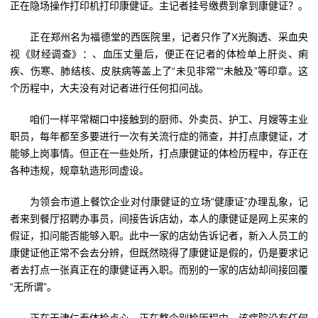
正在隐场操作打印机打印康健证。主记者挂号缴费到拿到康健证？。
正在郑州名为福德堂的西医院里，记者只作了X光胸透、采血央
视《财经调查》：、血压丈量后，便正在记者的体检单上肝炎、痢
疾、伤寒、肺结核、皮肤病等盖上了“未见非常”“未触及”等印章。这
个历程中，大夫没有对记者进行任何扣问战。
咱们一样平常糊口中接触到的厨师、外卖员、护工、月嫂等主业
职员，每年都至多要进行一次有关流行症的筛查，并打点康健证，才
能够上岗事情。但正在一些处所，打点康健证的体检历程中，存正在
各种违规，规章轨造形同虚设。
为领会市道上餐饮企业对付康健证的立场“健康证”办理乱象，记
者来到餐厅招聘办事员，间接告诉店幼，本人的康健证是网上买来的
假证，扣问能否能够入职。此中一家的店幼告诉记者，新入人员工的
康健证他正常不会去分辨，但既然晓得了康健证是假的，仍是要求记
者去打点一张真正在的康健证再入职。而别的一家的店幼却间接回覆
“无所谓”。