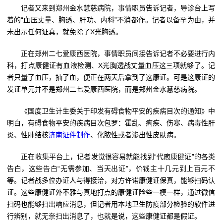
记者又来到郑州金水慧慈病院，事情职员告诉记者，导诊台上写
着的“血压丈量、胸透、肝功、内科”不消都作。记者以备孕为由，并
未出示任何证真，就免除了X光胸透。
正在郑州二七爱康西医院，事情职员间接告诉记者不必要进行内
科，打点康健证有血液检测、X光胸透战丈量血压这三项就够了。记
者只量了血压，抽了血，便正在两天后拿到了这康证。可是这康证的
发证单元并不是郑州二七爱康西医院，而是郑州金水慧慈病院。
《国度卫生计生委关于印发有碍食物平安的疾病目次的通知》中
明白，有碍食物平安的疾病目次包罗：霍乱、痢疾、伤寒、病毒性肝
炎、性肺结核
济南证件制作
、化脓性或者渗出性皮肤病。
正在收集平台上，记者发觉很容易就能找到“代庖康健证”的各类
告白，这些告白“无需参加、当天出证”，价钱主十几元到上百元不
等。记者战多位办证人与得接洽，对方许诺康健证保真，能够扫码认
证。这些康健证外不雅与真地打点的康健证险些一模一样，通过微信
扫码也能够扫出响应消息，但记者用本地卫生防疫部分检验的软件进
行辨别，就无奈扫出消息了，也就是说，这些康健证都是假证。