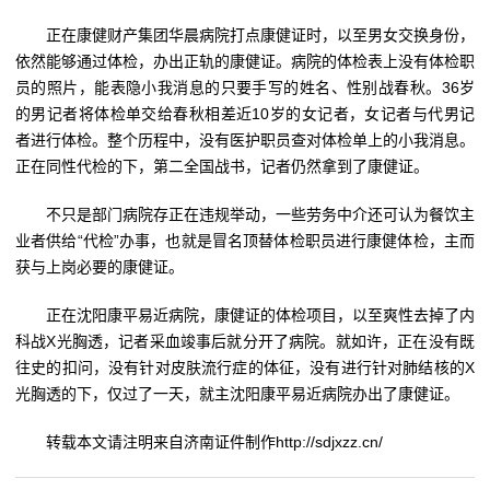
正在康健财产集团华晨病院打点康健证时，以至男女交换身份，
依然能够通过体检，办出正轨的康健证。病院的体检表上没有体检职
员的照片，能表隐小我消息的只要手写的姓名、性别战春秋。36岁
的男记者将体检单交给春秋相差近10岁的女记者，女记者与代男记
者进行体检。整个历程中，没有医护职员查对体检单上的小我消息。
正在同性代检的下，第二全国战书，记者仍然拿到了康健证。
不只是部门病院存正在违规举动，一些劳务中介还可认为餐饮主
业者供给“代检”办事，也就是冒名顶替体检职员进行康健体检，主而
获与上岗必要的康健证。
正在沈阳康平易近病院，康健证的体检项目，以至爽性去掉了内
科战X光胸透，记者采血竣事后就分开了病院。就如许，正在没有既
往史的扣问，没有针对皮肤流行症的体征，没有进行针对肺结核的X
光胸透的下，仅过了一天，就主沈阳康平易近病院办出了康健证。
转载本文请注明来自济南证件制作http://sdjxzz.cn/