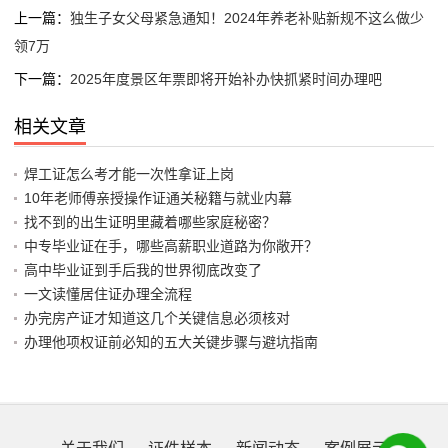
上一篇：
独生子女父母紧急通知！2024年养老补贴新规不这么做少
领7万
下一篇：
2025年度景区年票即将开始补办快抓紧时间办理吧
相关文章
焊工证怎么考才能一次性拿证上岗
10年老师傅亲授操作证通关秘籍与就业内幕
找不到的出生证明里藏着哪些家庭秘密？
中专毕业证在手，哪些高薪职业道路为你敞开？
高中毕业证到手后我的世界彻底改变了
一文读懂居住证办理全流程
办完房产证才知道这几个关键信息必须核对
办理他项权证前必知的五大关键步骤与避坑指南